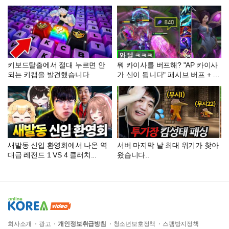
트
키보드탈출에서 절대 누르면 안
뭐 카이사를 버프해? "AP 카이사
되는 키캡을 발견했습니다
가 신이 됩니다" 패시브 버프 + 극
AP 풀코어로 "포킹의 악마" 그 자
체가 돼버린 W 올인 괴물 카이사
출현.. 이거 지금 못 막습니다
새발동 신입 환영회에서 나온 역
서버 마지막 날 최대 위기가 찾아
대급 레전드 1 VS 4 클러치...
왔습니다..
회사소개
광고
개인정보취급방침
청소년보호정책
스팸방지정책