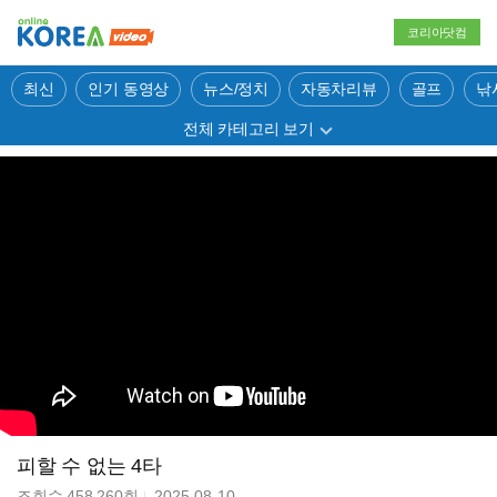
코리아닷컴
최신
인기 동영상
뉴스/정치
자동차리뷰
골프
낚
전체 카테고리 보기
피할 수 없는 4타
조회수
458,260
회
2025-08-10