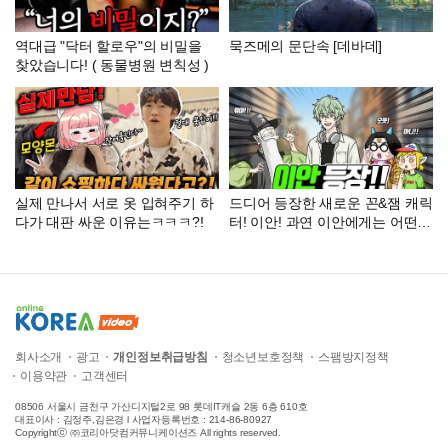
역대급 "닥터 할로우"의 비밀을
묵즈메의 문단속 [데바데]
찾았습니다! ( 동물병원 변칙성 )
실제 만나서 서로 옷 입혀주기 하
드디어 등장한 새로운 꼰&잼 캐릭
다가 대판 싸운 이유는ㅋㅋㅋ?!
터! 이안! 과연 이안에게는 어떤
사연이? (꼰&잼)
회사소개
광고
개인정보취급방침
청소년보호정책
스팸방지정책
이용약관
고객센터
08506 서울시 금천구 가산디지털2로 98 롯데IT캐슬 2동 6층 610호
대표이사 : 김정주,김은경 l 사업자등록번호 : 214-86-80927
Copyrightⓒ ㈜코리아닷컴커뮤니케이션즈 All rights reserved.