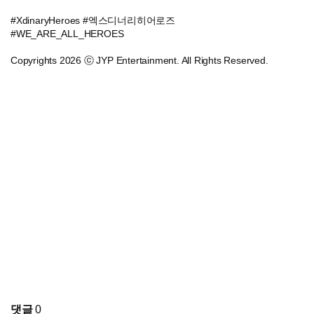
#XdinaryHeroes #엑스디너리히어로즈
#WE_ARE_ALL_HEROES
Copyrights 2026 ⓒ JYP Entertainment. All Rights Reserved.
댓글
0