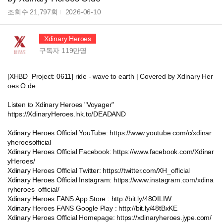
조회수
21,797
회
2026-06-10
Xdinary Heroes
구독자
119만
명
[XHBD_Project: 0611] ride - wave to earth | Covered by Xdinary Her
oes O.de
Listen to Xdinary Heroes "Voyager"
https://XdinaryHeroes.lnk.to/DEADAND
Xdinary Heroes Official YouTube: https://www.youtube.com/c/xdinar
yheroesofficial
Xdinary Heroes Official Facebook: https://www.facebook.com/Xdinar
yHeroes/
Xdinary Heroes Official Twitter: https://twitter.com/XH_official
Xdinary Heroes Official Instagram: https://www.instagram.com/xdina
ryheroes_official/
Xdinary Heroes FANS App Store : http://bit.ly/48OILIW
Xdinary Heroes FANS Google Play : http://bit.ly/48tBxKE
Xdinary Heroes Official Homepage: https://xdinaryheroes.jype.com/