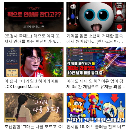
(로검사 극대노) 핵으로 여자 꼬
기억을 잃은 소년이 거대한 몸속
셔서 연애를 하는 핵쟁이가 있다
에서 깨어났다… [엔다코피아 정
고 | 1부 [로검사TV]
식]
아 쉽다 ㅋ | 게임 1 하이라이트 |
이래도 제재 안 해? 이유 없이 강
LCK Legend Match
제 3시간 게임으로 유저들 괴롭히
는 악질 패작러들
조선힙합 '그대는 나를 모르고' Of
현시점 1티어 브롤러들 전부 너프