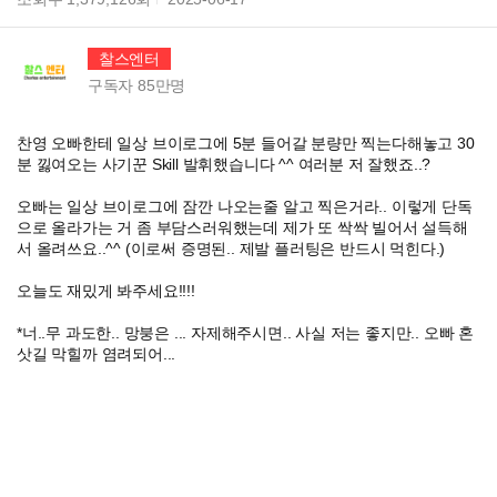
찰스엔터
구독자
85만
명
찬영 오빠한테 일상 브이로그에 5분 들어갈 분량만 찍는다해놓고 30
분 낋여오는 사기꾼 Skill 발휘했습니다 ^^ 여러분 저 잘했죠..?
오빠는 일상 브이로그에 잠깐 나오는줄 알고 찍은거라.. 이렇게 단독
으로 올라가는 거 좀 부담스러워했는데 제가 또 싹싹 빌어서 설득해
서 올려쓰요..^^ (이로써 증명된.. 제발 플러팅은 반드시 먹힌다.)
오늘도 재밌게 봐주세요!!!!
*너..무 과도한.. 망붕은 ... 자제해주시면.. 사실 저는 좋지만.. 오빠 혼
삿길 막힐까 염려되어...