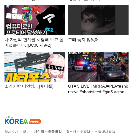
나 자신의 한계를 시험해 보고 싶
그래 늦지 않았어
어졌습니다. [BC30 시즌2]
소라카야 미안해... [메이플]
GTA 5 LIVE | MRRAJAPLAY#sho
rtslive #shortsfeed #gta5 #gtaonli
ne
회사소개
광고
개인정보취급방침
청소년보호정책
스팸방지정책