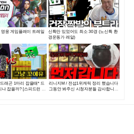
신규 영웅 게임플레이 트레일
신특만 있었어도 최소 30경 (노신특 환
경운동가 레알)
*드래곤 1마리 잡을때* 드
리니지M / 전섭1위캐릭 정리 했습니다
나 잡을까? [스피드런 배
그동안 봐주신 시청자분들 감사합니다
(린투엠)