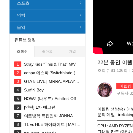
스포츠
먹방
음악
유튜브 랭킹
조회수
좋아요
채널
22분 동안 이
Stray Kids "This & That" M/V
조회수
81,106
회
aespa 에스파 'Switchblade (Fe
at. Ty Dolla $ign)' MV
GTA 5 LIVE | MRRAJAPLAY#s
이렐킹 I
hortslive #shortsfeed #gta5 #gtaonli
Surfin' Boy
ne
구독자
3
NOWZ (나우즈) 'Achilles' Offici
al Music Video
[인턴] 1차 예고편
이렐킹 생방송 / ▷http
문의 메일 : ireliaki
여름방학 특집진짜 JONNA 웃
────────────
깁니다ㅠㅠㅠ 혜안져스 덕몽어스 완
T1 vs HLE 하이라이트 | MATC
CPU : AMD RYZEN
전체 합방!
H 30 | 2026 LoL KeSPA CUP
그래픽 카드 (GPU) :