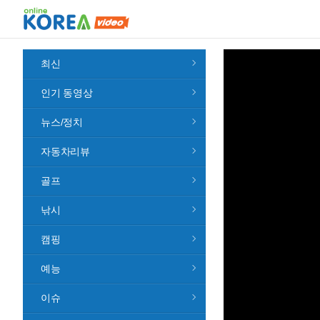
최신
인기 동영상
뉴스/정치
자동차리뷰
골프
낚시
캠핑
예능
이슈