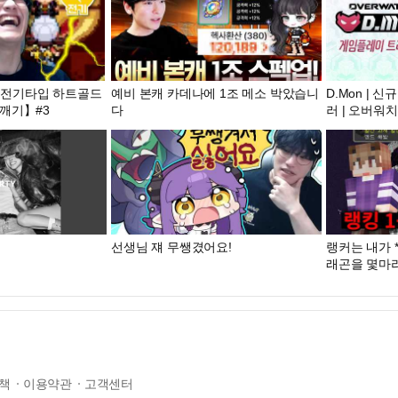
: 전기타입 하트골드
예비 본캐 카데나에 1조 메소 박았습니
D.Mon | 
깨기】#3
다
러 | 오버워치
선생님 쟤 무쌩겼어요!
랭커는 내가 
래곤을 몇마리
틀]
책
이용약관
고객센터