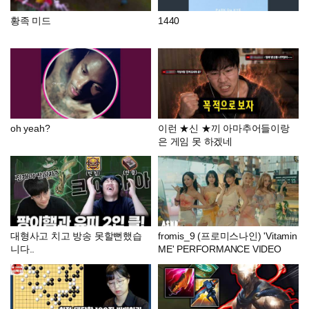
황족 미드
1440
oh yeah?
이런 ★신 ★끼 아마추어들이랑
은 게임 못 하겠네
대형사고 치고 방송 못할뻔했습
fromis_9 (프로미스나인) 'Vitamin
니다..
ME' PERFORMANCE VIDEO