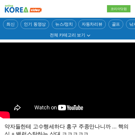
코리아닷컴
최신
인기 동영상
뉴스/정치
자동차리뷰
골프
낚
전체 카테고리 보기
약자들한테 고수행세하다 홍구 주종만나니까 ... 핵의
심 + 밸런스탓하는 상대 ㅋㅋㅋㅋㅋ