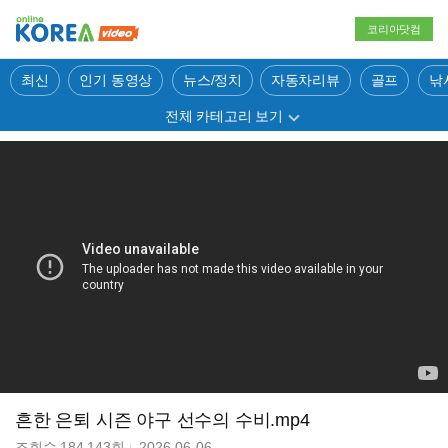
코리아닷컴
최신
인기 동영상
뉴스/정치
자동차리뷰
골프
낚
전체 카테고리 보기
흔한 은퇴 시즌 야구 선수의 수비.mp4
조회수
184,143
회
2026-06-06