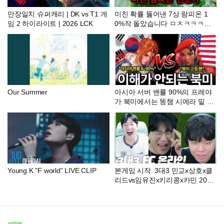
만장일치 슈퍼캐리 | DK vs T1 게
미친 확률 뚫어낸 7상 람피온 1
임 2 하이라이트 | 2026 LCK
0%작 돌았습니다 ㅁㅊㅋㅋㅋㅋ
ㅋㅋㅋ
Our Summer
아시아 서버 밴률 90%의 프레야
가 북미에서는 똥챔 시에라 밑 한
번 관찰해봤습니다
Young K "F world" LIVE CLIP
본게임 시작. 3대3 민교x상호x클
리드vs임유진x키리콩x카민 2026.
8.8 풀영상