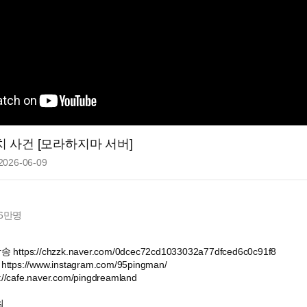
 사건 [모라하지마 서버]
2026-06-09
6만
명
tps://chzzk.naver.com/0dcec72cd1033032a77dfced6c0c91f8
s://www.instagram.com/95pingman/
/cafe.naver.com/pingdreamland
워