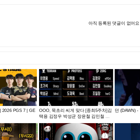
아직 등록된 댓글이 없어요
 2026 PGS 7 | GE
OOO, 묵초리 씨게 맞다 [종최5주차]김
던 (DAWN) - T
택용 김정우 박성균 장윤철 김민철 도
재욱 조기석 조일장 이영웅 [KCM 종족
최강전 2026, 시즌3]