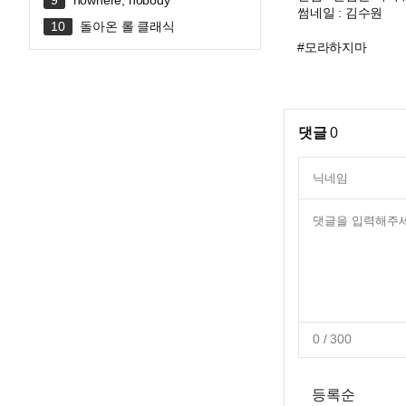
nowhere, nobody
썸네일 : 김수원
돌아온 롤 클래식
#모라하지마
댓글
0
0
/ 300
등록순