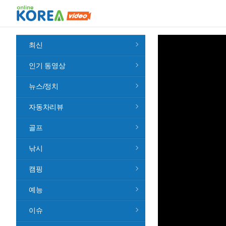
최신
인기 동영상
뉴스/정치
자동차리뷰
골프
낚시
캠핑
예능
이슈