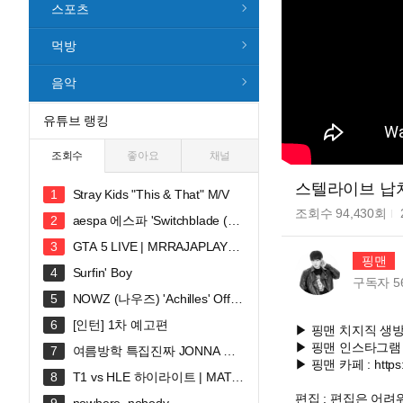
스포츠
먹방
음악
유튜브 랭킹
조회수
좋아요
채널
스텔라이브 납치
Stray Kids "This & That" M/V
조회수
94,430
회
aespa 에스파 'Switchblade (Fe
at. Ty Dolla $ign)' MV
GTA 5 LIVE | MRRAJAPLAY#s
핑맨
hortslive #shortsfeed #gta5 #gtaonli
Surfin' Boy
ne
구독자
5
NOWZ (나우즈) 'Achilles' Offici
al Music Video
[인턴] 1차 예고편
▶ 핑맨 치지직 생방송 ht
▶ 핑맨 인스타그램 http
여름방학 특집진짜 JONNA 웃
▶ 핑맨 카페 : https:/
깁니다ㅠㅠㅠ 혜안져스 덕몽어스 완
T1 vs HLE 하이라이트 | MATC
전체 합방!
H 30 | 2026 LoL KeSPA CUP
편집 : 편집은 어려