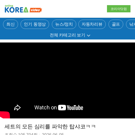
코리아닷컴
최신
인기 동영상
뉴스/정치
자동차리뷰
골프
낚
전체 카테고리 보기
세트의 모든 심리를 파악한 탑샤코ㅋㅋ
조회수
105,704
회
2026-06-05