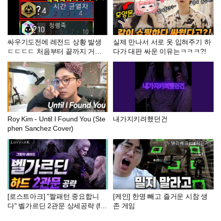
싸우기도전에 레전드 상황 발생
실제 만나서 서로 옷 입혀주기 하
ㄷㄷㄷㄷ 처음부터 끝까지 거를
다가 대판 싸운 이유는ㅋㅋㅋ?!
타선이 없는 역대급 운빨로 원하
는 모든게 이뤄지는 이번 시즌 최
고의 사기판!
Roy Kim - Until I Found You (Ste
내가지키려했던건
phen Sanchez Cover)
[로스트아크] "짤패턴 중요합니
[케인] 한명 빼고 즐거운 시참 생
다" 벨가르딘 2관문 상세공략 (fea
존 게임
t. 모든잡기, 저가패턴 상세설명)