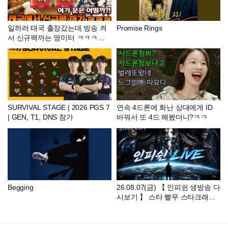
일하러 태국 출장갔는데 방송 켜
Promise Rings
서 신규팩까는 영미터 ㅋㅋㅋㅋ
그런데 이거 웬일로 괜찮지...? | F
C모바일
SURVIVAL STAGE | 2026 PGS 7
연속 4드론에 화난 상대에게 ID
| GEN, T1, DNS 참가
바꿔서 또 4드 해봤더니?ㅋㅋ
Begging
26.08.07(금) 【 인피쉰 생방송 다
시보기 】 스타 빨무 스타크래프
트 Starcraft