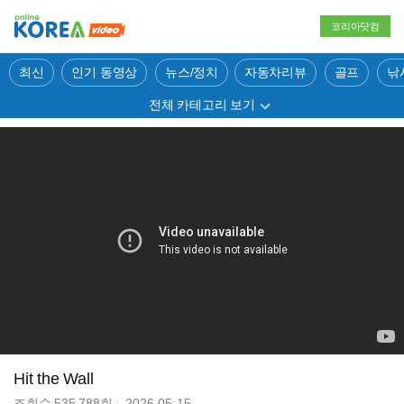
코리아닷컴
최신
인기 동영상
뉴스/정치
자동차리뷰
골프
낚
전체 카테고리 보기
Hit the Wall
조회수
535,788
회
2026-05-15