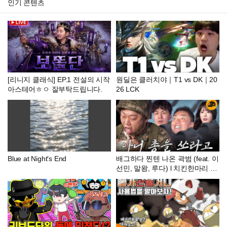
인기 콘텐츠
[리니지 클래식] EP.1 전설의 시작
원딜은 클러치야｜T1 vs DK｜20
아스테어ㅎㅇ 잘부탁드립니다.
26 LCK
Blue at Night′s End
배그하다 찐텐 나온 곽범 (feat. 이
선민, 말왕, 루다) l 치킨한마리 e
p.02