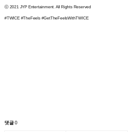
ⓒ 2021 JYP Entertainment. All Rights Reserved
#TWICE #TheFeels #GetTheFeelsWithTWICE
댓글
0