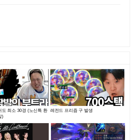
도 최소 30경 (노신특 환
레전드 프리즘 구 발생
)