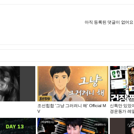
아직 등록된 댓글이 없어요
조선힙합 '그냥 그러려니 해' Official M
신특만 있었어
V
경운동가 레알