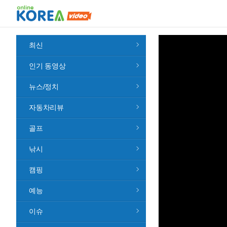
최신
인기 동영상
뉴스/정치
자동차리뷰
골프
낚시
캠핑
예능
이슈