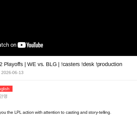
2 Playoffs | WE vs. BLG | !casters !desk !production
2026-06-13
glish
만
명
ou the LPL action with attention to casting and story-telling.