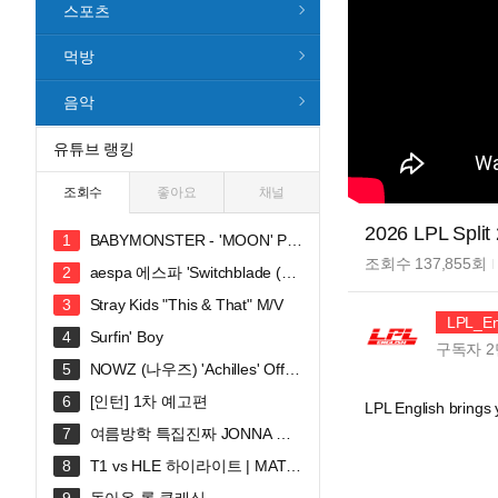
스포츠
먹방
음악
유튜브 랭킹
조회수
좋아요
채널
2026 LPL Split 
BABYMONSTER - 'MOON' PE
RFORMANCE VIDEO
조회수
137,855
회
aespa 에스파 'Switchblade (Fe
at. Ty Dolla $ign)' MV
Stray Kids "This & That" M/V
LPL_En
Surfin' Boy
구독자
2
NOWZ (나우즈) 'Achilles' Offici
al Music Video
[인턴] 1차 예고편
LPL English brings y
여름방학 특집진짜 JONNA 웃
깁니다ㅠㅠㅠ 혜안져스 덕몽어스 완
T1 vs HLE 하이라이트 | MATC
전체 합방!
H 30 | 2026 LoL KeSPA CUP