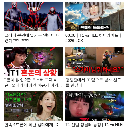
이지 - Day 13
그래니 본편에 열기구 엔딩이 나
08.08｜T1 vs HLE 하이라이트｜
왔다고!?!?!?!?
2026 LCK
" 톰이 밝힌 2군 로스터 교체 이
경쟁전에서 또 팀으로 남자 친구
유.. 오너가 내려간 이유가 이거라
를 만났다...
고? "
연속 4드론에 화난 상대에게 ID
T1 신입 정글러 등장 | T1 vs HLE