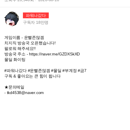
파워나갔다
구독자
18만
명
게임이름 - 운빨존많겜
치지직 방송국 오픈했습니다!
팔로워 해주세요!!
방송국 주소 - https://naver.me/GZDXSkXD
물딜 화이팅
#파워나갔다 #운빨존많겜 #물딜 #부계정 #금7
구독 & 좋아요는 큰 힘이 됩니다
★문의메일
- tkd4538@naver.com