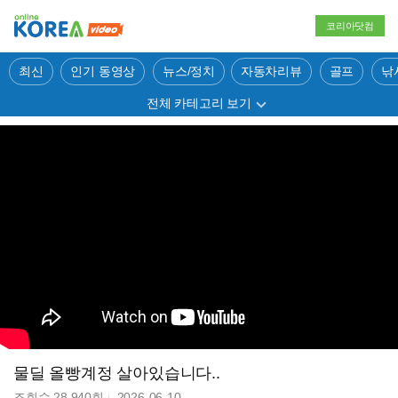
코리아닷컴
최신
인기 동영상
뉴스/정치
자동차리뷰
골프
낚
전체 카테고리 보기
물딜 올빵계정 살아있습니다..
조회수
28,940
회
2026-06-10