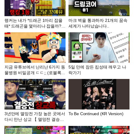
랭커는 내가 *드래곤 1마리 잡을
마크 벽을 통과하자 21개의 꿈속
때* 드래곤을 몇마리나 잡을까?
세계가 나타났습니다..
[스피드런 배틀]
지금 유튜브에서 난리난 6가지 동
5일 만에 잠든 킴성태 깨우고 나
물병원 비밀공개 ㄷㄷ;; (로블록스
락가기
동물병원변칙성)
3년만에 멸망전 가장 높은 곳에서
To Be Continued (KR Version)
다시 만난 상교 【 멸망전 결승전
】