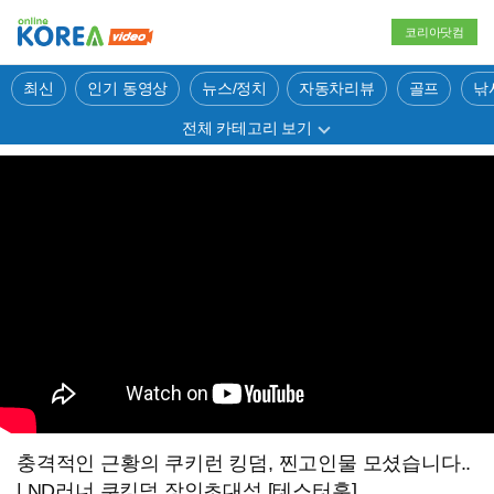
코리아닷컴
최신
인기 동영상
뉴스/정치
자동차리뷰
골프
낚
전체 카테고리 보기
충격적인 근황의 쿠키런 킹덤, 찐고인물 모셨습니다..
| ND러너 쿠킹덤 장인초대석 [테스터훈]