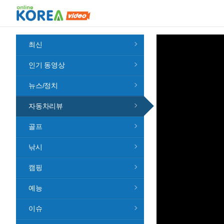
최신
인기 동영상
뉴스/정치
자동차리뷰
골프
낚시
캠핑
예능
이슈