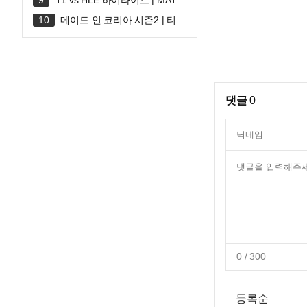
T1 vs HLE 하이라이트 | MATC
H 30 | 2026 LoL KeSPA CUP
메이드 인 코리아 시즌2 | 티저
예고편 | 디즈니+
댓글
0
0
/ 300
등록순