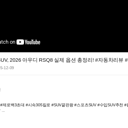
SUV, 2026 아우디 RSQ8 실제 옵션 총정리! #자동차리
5-12-09
명
력 #제로백3초대 #시속305킬로 #SUV끝판왕 #스포츠SUV #수입SUV추천 #
..