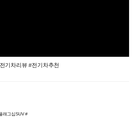
뷰 #전기차리뷰 #전기차추천
플래그십SUV #