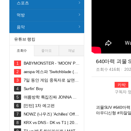
스포츠
먹방
음악
유튜브 랭킹
조회수
좋아요
채널
640마력 괴물 
BABYMONSTER - 'MOON' PE
RFORMANCE VIDEO
조회수
416
회
202
aespa 에스파 'Switchblade (Fe
at. Ty Dolla $ign)' MV
7일 동안 게임 중독자로 살면
카박
생기는 일
Surfin' Boy
구독자
여름방학 특집진짜 JONNA 웃
깁니다ㅠㅠㅠ 혜안져스 덕몽어스 완
[인턴] 1차 예고편
괴물SUV #640마
전체 합방!
아우디신형 #차잘알 .
NOWZ (나우즈) 'Achilles' Offici
al Music Video
KRX vs DNS - DK vs T1 | 2026
LCK