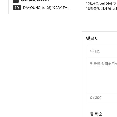
nowhere, nobody
#28년후 #메인예고
DAYOUNG (다영) X JAY PAR
#6월극장대개봉 #
K (박재범) 'FLIRTY' Official MV
댓글
0
0
/ 300
등록순