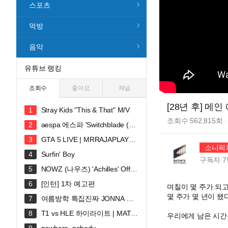
스포츠
먹방
음악
유튜브 랭킹
조회수
좋아요
채널
[28년 후] 메
Stray Kids "This & That" M/V
조회수
562,815
회
aespa 에스파 'Switchblade (Fe
at. Ty Dolla $ign)' MV
GTA 5 LIVE | MRRAJAPLAY#s
소니픽
hortslive #shortsfeed #gta5 #gtaonli
Surfin' Boy
ne
구독자
7
NOWZ (나우즈) 'Achilles' Offici
al Music Video
[인턴] 1차 예고편
며칠이 몇 주가 되
몇 주가 몇 년이 됐
여름방학 특집진짜 JONNA 웃
깁니다ㅠㅠㅠ 혜안져스 덕몽어스 완
T1 vs HLE 하이라이트 | MATC
우리에게 남은 시간
전체 합방!
H 30 | 2026 LoL KeSPA CUP