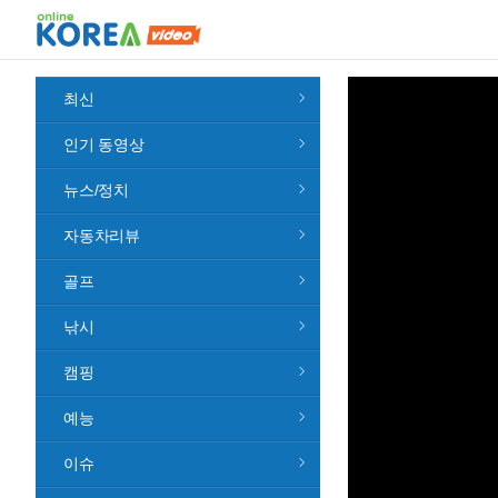
최신
인기 동영상
뉴스/정치
자동차리뷰
골프
낚시
캠핑
예능
이슈