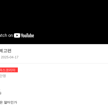
인 예고편
2025-04-17
쳐스코리아
만
명
고
다
은 얼마인가