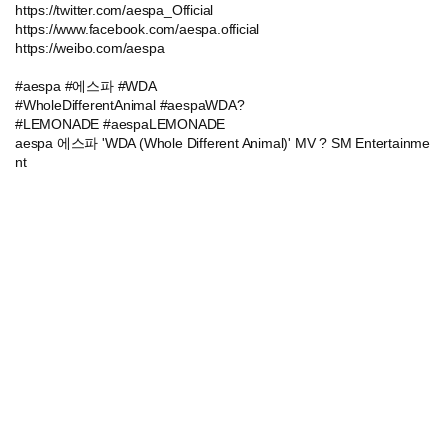
https://twitter.com/aespa_Official
https://www.facebook.com/aespa.official
https://weibo.com/aespa
#aespa #에스파 #WDA
#WholeDifferentAnimal #aespaWDA?
#LEMONADE #aespaLEMONADE
aespa 에스파 'WDA (Whole Different Animal)' MV ? SM Entertainme
nt