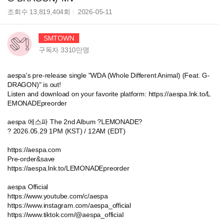
조회수
13,819,404
회
2026-05-11
SMTOWN
구독자
3310만
명
aespa's pre-release single "WDA (Whole Different Animal) (Feat. G-
DRAGON)" is out!
Listen and download on your favorite platform: https://aespa.lnk.to/L
EMONADEpreorder
aespa 에스파 The 2nd Album ?LEMONADE?
? 2026.05.29 1PM (KST) / 12AM (EDT)
https://aespa.com
Pre-order&save
https://aespa.lnk.to/LEMONADEpreorder
aespa Official
https://www.youtube.com/c/aespa
https://www.instagram.com/aespa_official
https://www.tiktok.com/@aespa_official