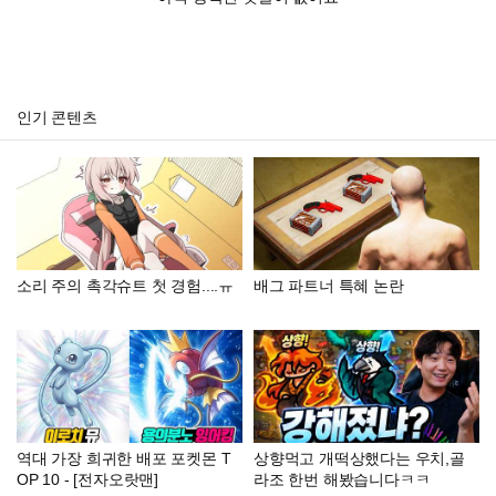
인기 콘텐츠
소리 주의 촉각슈트 첫 경험....ㅠ
배그 파트너 특혜 논란
역대 가장 희귀한 배포 포켓몬 T
상향먹고 개떡상했다는 우치,골
OP 10 - [전자오랏맨]
라조 한번 해봤습니다ㅋㅋ