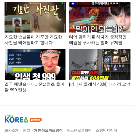
기묘한 손님들이 자꾸만 기묘한
티어 맞히기를 하다가 충격적인
사진을 찍어달라고 합니다
에임을 구사하는 힐러 유저를 발
견했습니다.. 이분 티어가 어디라
고요? [오버워치 티어 맞히기]
결국 해냈습니다.. 전섭최초 올이
[리니지 클래식 49화] 뇌신검 오너
탈 999 탄생
회사소개
광고
개인정보취급방침
청소년보호정책
스팸방지정책