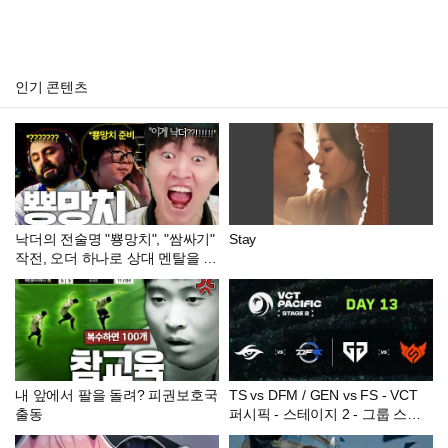
인기 콘텐츠
낙더의 전술명 "뿅망치", "쌈싸기"
Stay
작전, 오더 하나로 상대 멘탈을 부
숴버린 에피나 [GEN vs FS]
내 앞에서 팔을 돌려? 피권보호국
TS vs DFM / GEN vs FS - VCT
출동
퍼시픽 - 스테이지 2 - 그룹 스테
이지 - Day 13