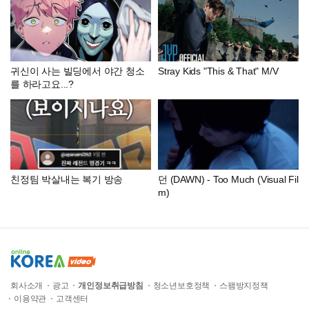
귀신이 사는 빌딩에서 야간 청소
Stray Kids "This & That" M/V
를 하라고요...?
친정팀 박살내는 복기 방송
던 (DAWN) - Too Much (Visual Fil
m)
회사소개
광고
개인정보취급방침
청소년보호정책
스팸방지정책
이용약관
고객센터