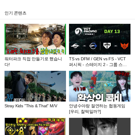
인기 콘텐츠
워터파크 직접 만들기로 했습니
TS vs DFM / GEN vs FS - VCT
다!
퍼시픽 - 스테이지 2 - 그룹 스테
이지 - Day 13
Stray Kids "This & That" M/V
안녕수야랑 절연하는 협동게임
[우리, 찰떡일까?]