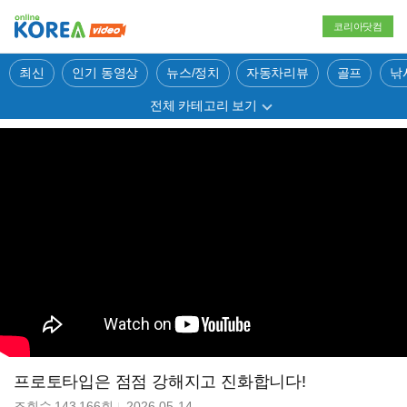
코리아닷컴
최신
인기 동영상
뉴스/정치
자동차리뷰
골프
낚
전체 카테고리 보기
프로토타입은 점점 강해지고 진화합니다!
조회수
143,166
회
2026-05-14