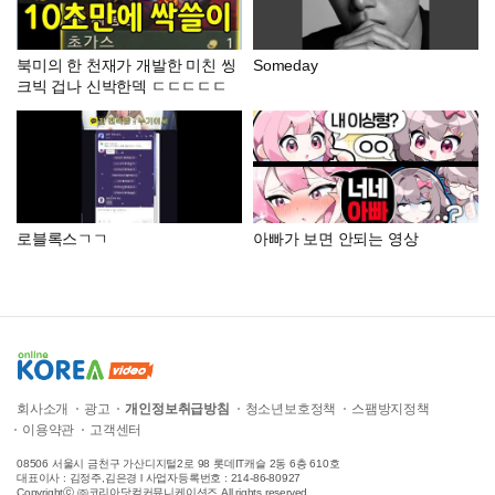
북미의 한 천재가 개발한 미친 씽
Someday
크빅 겁나 신박한덱 ㄷㄷㄷㄷㄷ
로블록스ㄱㄱ
아빠가 보면 안되는 영상
회사소개
광고
개인정보취급방침
청소년보호정책
스팸방지정책
이용약관
고객센터
08506 서울시 금천구 가산디지털2로 98 롯데IT캐슬 2동 6층 610호
대표이사 : 김정주,김은경 l 사업자등록번호 : 214-86-80927
Copyrightⓒ ㈜코리아닷컴커뮤니케이션즈 All rights reserved.