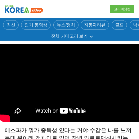
코리아닷컴
최신
인기 동영상
뉴스/정치
자동차리뷰
골프
낚
전체 카테고리 보기
에스파가 뭐가 중독성 있다는 거야-수같은 나를 느껴
무대 위아래 갭차이로 입덕 장벽 와르르맨션시키는