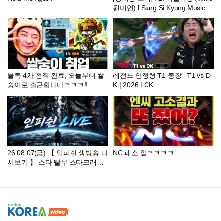
원미연) l Sung Si Kyung Music
불독 4차 전직 완료, 오늘부터 쌀
레전드 안정형 T1 등장 | T1 vs D
숭이로 출근합니다ㅋㅋㅋ!!
K | 2026 LCK
26.08.07(금) 【 인피쉰 생방송 다
NC 패소 엌ㅋㅋㅋㅋ
시보기 】 스타 빨무 스타크래프
트 Starcraft