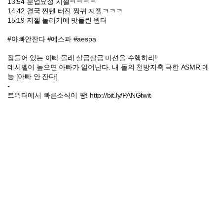
13:54 분업요정 지젤ㅋㅋㅋㅋ
14:42 결국 찐텐 터진 짱귀 지젤ㅋㅋㅋ
15:19 지젤 놀리기에 맛들린 윈터
#아빠안잔다 #에스파 #aespa
잠들어 있는 아빠 몰래 살금살금 미션을 수행하라!
데시벨이 높으면 아빠가 일어난다. 내 돌의 천방지축 극한 ASMR 예
능 [아빠 안 잔다]
-
트위터에서 빠른소식이 팡! http://bit.ly/PANGtwit