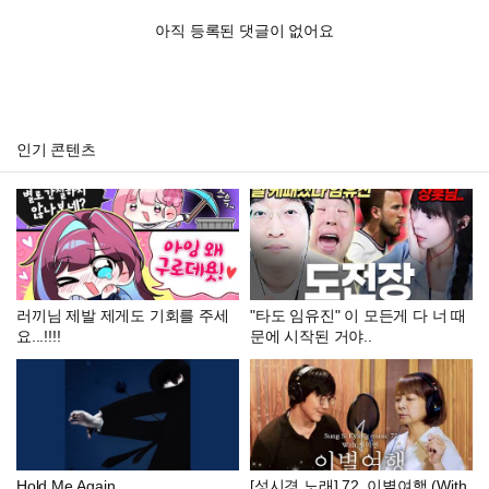
아직 등록된 댓글이 없어요
인기 콘텐츠
러끼님 제발 제게도 기회를 주세
"타도 임유진" 이 모든게 다 너 때
요...!!!!
문에 시작된 거야..
Hold Me Again
[성시경 노래] 72. 이별여행 (With.