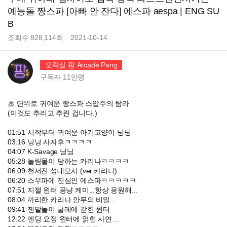
예능돌 짱스파 [아빠 안 잔다] 에스파 aespa | ENG SU
B
조회수
828,114
회
2021-10-14
오락실 팡 Arcade Pang
구독자
11만
명
초 단위로 귀여운 짱스파 스압주의 탐라
(이것도 추리고 추린 겁니다.)
01:51 시작부터 귀여운 아기고양이 닝닝
03:16 닝닝 사자후ㅋㅋㅋㅋ
04:07 K-Savage 닝닝
05:28 놀림몰이 당하는 카리나ㅋㅋㅋㅋ
06:09 천서진 성대모사 (ver.카리나)
06:20 스우파에 진심인 에스파ㅋㅋㅋㅋㅋ
07:51 지젤 윈터 꽁냥 케미...항상 응원해...
08:04 까리한 카리나 안무의 비밀...
09:41 잰말놀이 굴레에 갇힌 윈터
12:22 엔딩 요정 윈터에 얽힌 사연....