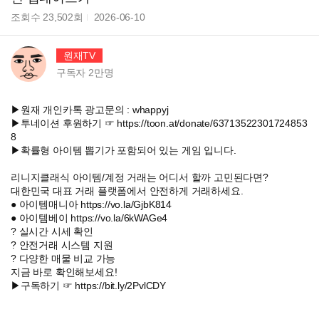
조회수
23,502
회
2026-06-10
원재TV
구독자
2만
명
▶원재 개인카톡 광고문의 : whappyj
▶투네이션 후원하기 ☞ https://toon.at/donate/63713522301724853
8
▶확률형 아이템 뽑기가 포함되어 있는 게임 입니다.
리니지클래식 아이템/계정 거래는 어디서 할까 고민된다면?
대한민국 대표 거래 플랫폼에서 안전하게 거래하세요.
● 아이템매니아 https://vo.la/GjbK814
● 아이템베이 https://vo.la/6kWAGe4
? 실시간 시세 확인
? 안전거래 시스템 지원
? 다양한 매물 비교 가능
지금 바로 확인해보세요!
▶구독하기 ☞ https://bit.ly/2PvlCDY