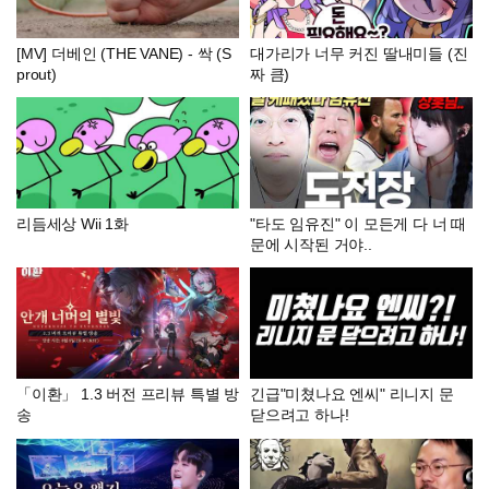
[MV] 더베인 (THE VANE) - 싹 (S
대가리가 너무 커진 딸내미들 (진
prout)
짜 큼)
리듬세상 Wii 1화
"타도 임유진" 이 모든게 다 너 때
문에 시작된 거야..
「이환」 1.3 버전 프리뷰 특별 방
긴급"미쳤나요 엔씨" 리니지 문
송
닫으려고 하나!