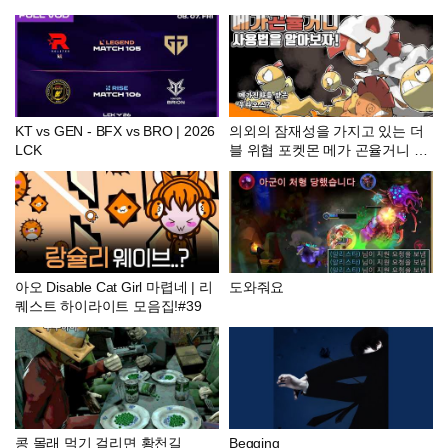
KT vs GEN - BFX vs BRO | 2026
의외의 잠재성을 가지고 있는 더
LCK
블 위협 포켓몬 메가 곤율거니 사
용법을 알아보자! [포켓몬 챔피언
스]
아오 Disable Cat Girl 마렵네 | 리
도와줘요
퀘스트 하이라이트 모음집!#39
콩 몰래 먹기 걸리면 황천길
Begging