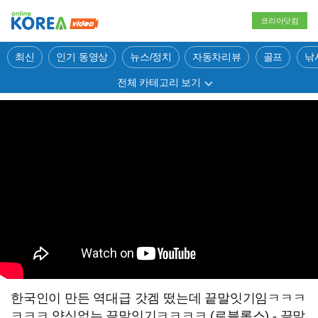
코리아닷컴
최신
인기 동영상
뉴스/정치
자동차리뷰
골프
낚
전체 카테고리 보기
한국인이 만든 역대급 갓겜 떴는데 끝말잇기임ㅋㅋㅋ
ㅋㅋㅋ 양심없는 끝말잇기ㅋㅋㅋㅋ (로블록스) - 끝말