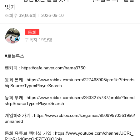
잇기
조회수
39,866
회
2026-06-10
동희
구독자
19만
명
#로블록스
팬카페 : https://cafe.naver.com/hama3750
동희 본캐 : https://www.roblox.com/users/227468905/profile?friends
hipSourceType=PlayerSearch
동희 부캐 : https://www.roblox.com/users/2833275737/profile?friend
shipSourceType=PlayerSearch
게임하러가기 : https://www.roblox.com/ko/games/95099570361956/
unnamed
동희 유튜브 멤버십 가입 : https://www.youtube.com/channel/UCRt_
R1hRrJdGmzGrFZEYGiQ/join