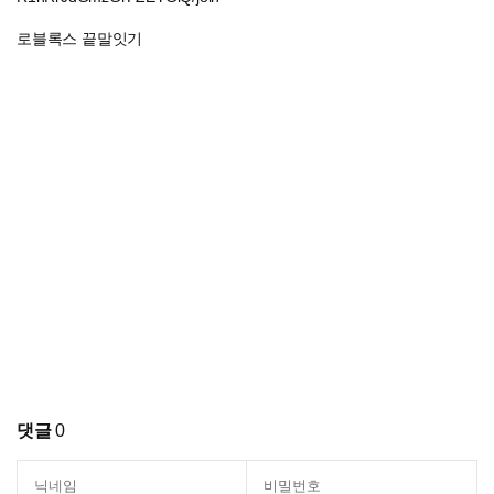
로블록스 끝말잇기
댓글
0