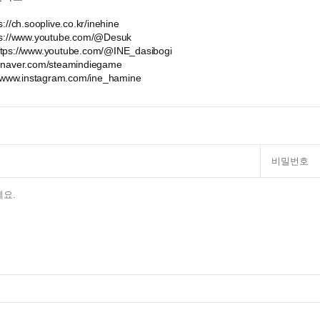
ch.sooplive.co.kr/inehine
//www.youtube.com/@Desuk
://www.youtube.com/@INE_dasibogi
.naver.com/steamindiegame
ww.instagram.com/ine_hamine