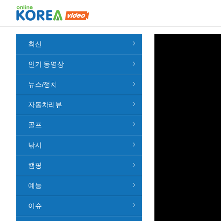
최신
인기 동영상
뉴스/정치
자동차리뷰
골프
낚시
캠핑
예능
이슈