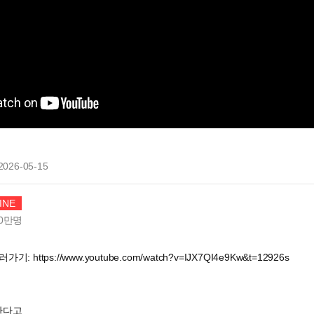
2026-05-15
INE
0만
명
https://www.youtube.com/watch?v=IJX7QI4e9Kw&t=12926s
한다고