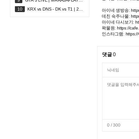
GTA 5 LIVE | MRRAJAPLAY#s
hortslive #shortsfeed #gta5 #gtaonli
KRX vs DNS - DK vs T1 | 202
아이네 생방송: https://
ne
6 LCK
데친 숙주나물: https:
아이네 다시보기: https
왁물원: https://cafe
인스타그램: https://w
댓글
0
0
/ 300