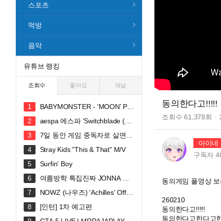
스포츠
먹방
음악
유튜브 랭킹
조회수
좋아요
채널
동의한다고!!!!!
BABYMONSTER - 'MOON' PE
RFORMANCE VIDEO
조회수
61,378
회
aespa 에스파 'Switchblade (Fe
at. Ty Dolla $ign)' MV
7일 동안 게임 중독자로 살면
아이네 
생기는 일
Stray Kids "This & That" M/V
구독자
4
Surfin' Boy
여름방학 특집진짜 JONNA 웃
동의게임 풀영상 보러가기: 
깁니다ㅠㅠㅠ 혜안져스 덕몽어스 완
NOWZ (나우즈) 'Achilles' Offici
전체 합방!
260210
al Music Video
[인턴] 1차 예고편
동의한다고!!!!!
동의한다고한다고