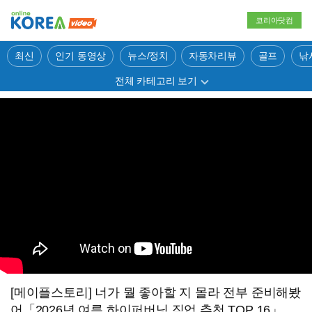
코리아닷컴
최신
인기 동영상
뉴스/정치
자동차리뷰
골프
낚
전체 카테고리 보기
[메이플스토리] 너가 뭘 좋아할 지 몰라 전부 준비해봤
어「2026년 여름 하이퍼버닝 직업 추천 TOP 16」