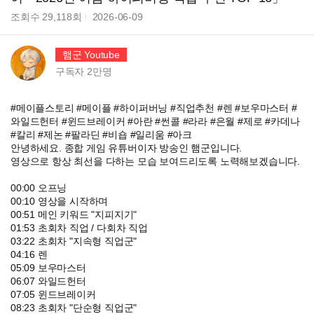
조회수
29,118
회
2026-06-09
햄군 Youtube
구독자
2만
명
#메이플스토리 #메이플 #하이퍼버닝 #직업추천 #렌 #보우마스터 #
와일드헌터 #윈드브레이커 #아란 #썬콜 #라라 #은월 #제로 #카데나
#칼리 #제논 #팔라딘 #비숍 #일리움 #아크
안녕하세요. 종합 게임 유튜버이자 방송인 햄군입니다.
영상으로 항상 최선을 다하는 모습 보여드리도록 노력해보겠습니다.
00:00 오프닝
00:10 영상을 시작하며
00:51 메인 키워드 "지피지기"
01:53 초회차 직업 / 다회차 직업
03:22 초회차 "지속형 직업군"
04:16 렌
05:09 보우마스터
06:07 와일드헌터
07:05 윈드브레이커
08:23 초회차 "단순형 직업군"