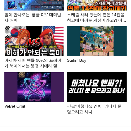
말이 안나오는 '궁쿨 0초' 대마법
스케줄 하러 왔는데 연돈 14진을
사 애쉬
창고에 버려둔 계정이라고?! 이런
건 다 어디서 나온거야 ㄷㄷ | FC
모바일
아시아 서버 밴률 90%의 프레야
Surfin' Boy
가 북미에서는 똥챔 시에라 밑 한
번 관찰해봤습니다
Velvet Orbit
긴급"미쳤나요 엔씨" 리니지 문
닫으려고 하나!