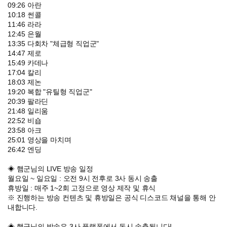
09:26 아란
10:18 썬콜
11:46 라라
12:45 은월
13:35 다회차 "체급형 직업군"
14:47 제로
15:49 카데나
17:04 칼리
18:03 제논
19:20 복합 "유틸형 직업군"
20:39 팔라딘
21:48 일리움
22:52 비숍
23:58 아크
25:01 영상을 마치며
26:42 엔딩
◈ 햄군님의 LIVE 방송 일정
월요일 ~ 일요일 : 오전 9시 전후로 3사 동시 송출
휴방일 : 매주 1~2회 고정으로 영상 제작 및 휴식
※ 진행하는 방송 컨텐츠 및 휴방일은 공식 디스코드 채널을 통해 안
내합니다.
◈ 햄군님의 방송은 3사 플랫폼에서 동시 송출됩니다!