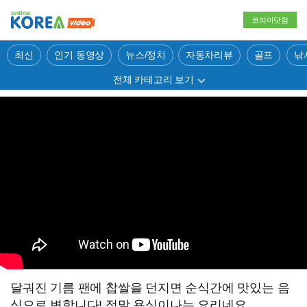
코리아닷컴
최신
인기 동영상
뉴스/정치
자동차리뷰
골프
낚
전체 카테고리 보기
달궈진 기름 팬에 찹쌀을 던지면 순식간에 맛있는 음
식으로 변합니다! 정말 욕심이나는 요리네요