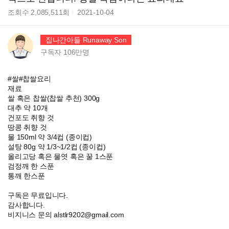
조회수
2,085,511
회
2021-10-04
집나간아들 Runaway Son
구독자
106만
명
#쌀#찹쌀요리
재료
쌀 혹은 찹쌀(찹쌀 추천) 300g
대추 약 10개
건포도 취향 것
땅콩 취향 것
물 150ml 약 3/4컵 (종이컵)
설탕 80g 약 1/3~1/2컵 (종이컵)
올리고당 혹은 물엿 혹은 꿀 1스푼
검정깨 한 스푼
통깨 한스푼
구독은 무료입니다.
감사합니다.
비지니스 문의 alstlr9202@gmail.com