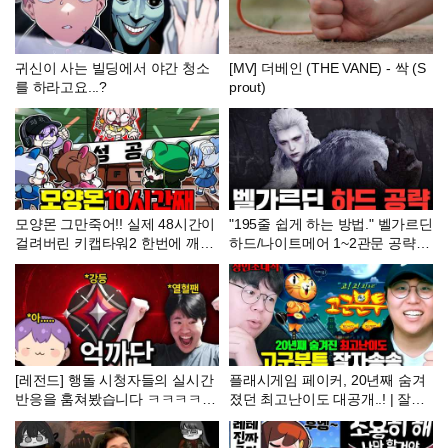
귀신이 사는 빌딩에서 야간 청소
[MV] 더베인 (THE VANE) - 싹 (S
를 하라고요...?
prout)
모양몬 그만죽어!! 실제 48시간이
"195줄 쉽게 하는 방법." 벨가르딘
걸려버린 키캡타워2 한번에 깨기
하드/나이트메어 1~2관문 공략
ㅋㅋ
[로스트아크]
[레전드] 행돌 시청자들의 실시간
플래시게임 페이커, 20년째 숨겨
반응을 훔쳐봤습니다 ㅋㅋㅋㅋㅋ
졌던 최고난이도 대공개..! | 잘자
ㅋㅋㅋㅋ
송송 장인초대석 [테스터훈]