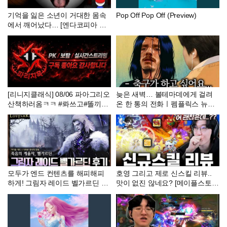
기억을 잃은 소년이 거대한 몸속
Pop Off Pop Off (Preview)
에서 깨어났다… [엔다코피아 정
식]
[리니지클래식] 08/06 파아그리오
늦은 새벽… 볼테마데에게 걸려
산책하러옴ㅋㅋ #롸쓰고#똘끼#
온 한 통의 전화ㅣ펨플릭스 뉴캐
이문주#내가수영#켄라우헬#리니
슬 EP.08
지클래식 #데포로쥬#파아그리오
#아스테어
모두가 엔드 컨텐츠를 해피해피
호영 그리고 제로 신스킬 리뷰..
하게! 그림자 레이드 벨가르딘 후
맛이 없진 않네요? [메이플스토
기 - 포셔의 로스트아크 설명회
리]