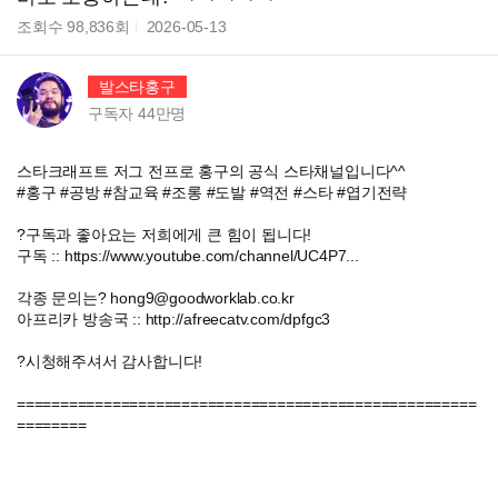
조회수
98,836
회
2026-05-13
발스타홍구
구독자
44만
명
스타크래프트 저그 전프로 홍구의 공식 스타채널입니다^^
#홍구 #공방 #참교육 #조롱 #도발 #역전 #스타 #엽기전략
?구독과 좋아요는 저희에게 큰 힘이 됩니다!
구독 :: https://www.youtube.com/channel/UC4P7...
각종 문의는? hong9@goodworklab.co.kr
아프리카 방송국 :: http://afreecatv.com/dpfgc3
?시청해주셔서 감사합니다!
=====================================================
========