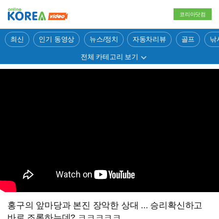
코리아닷컴
최신
인기 동영상
뉴스/정치
자동차리뷰
골프
낚
전체 카테고리 보기
홍구의 앞마당과 본진 장악한 상대 ... 승리확신하고
바로 조롱하는데? ㅋㅋㅋㅋㅋ