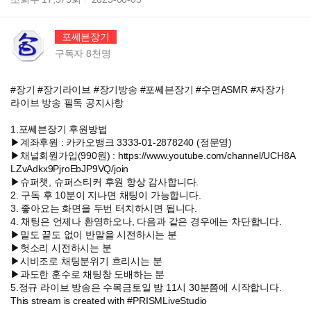
포쎄븐장기
구독자
8천
명
#장기 #장기라이브 #장기방송 #포쎄븐장기 #수면ASMR #자장가
라이브 방송 필독 공지사항
1.포쎄븐장기 후원방법
▶계좌후원 : 카카오뱅크 3333-01-2878240 (정문영)
▶채널회원가입(990원) : https://www.youtube.com/channel/UCH8A
LZvAdkx9PjroEbJP9VQ/join
▶슈퍼챗, 슈퍼스티커 후원 항상 감사합니다.
2. 구독 후 10분이 지나면 채팅이 가능합니다.
3. 좋아요는 화면을 두번 터치하시면 됩니다.
4. 채팅은 언제나 환영하오나, 다음과 같은 경우에는 차단합니다.
▶밑도 끝도 없이 반말을 시전하시는 분
▶헛소리 시전하시는 분
▶시비조로 채팅분위기 흐리시는 분
▶과도한 훈수로 채팅창 도배하는 분
5.정규 라이브 방송은 수목금토일 밤 11시 30분쯤에 시작합니다.
This stream is created with #PRISMLiveStudio