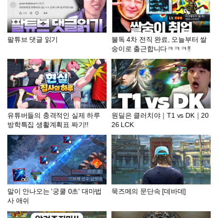
팔튜브 댓글 읽기
불독 4차 전직 완료, 오늘부터 쌀
숭이로 출근합니다ㅋㅋㅋ!!
유튜버들의 충격적인 실제 하루
원딜은 클러치야｜T1 vs DK｜20
방학특집 생활계획표 짜기!!
26 LCK
말이 안나오는 '궁쿨 0초' 대마법
묵즈메의 문단속 [데바데]
사 애쉬