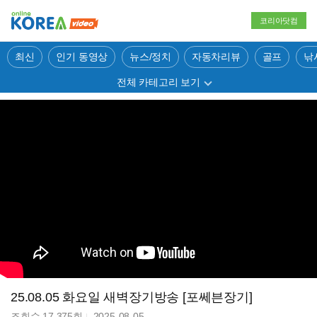
코리아닷컴
최신
인기 동영상
뉴스/정치
자동차리뷰
골프
낚
전체 카테고리 보기
25.08.05 화요일 새벽장기방송 [포쎄븐장기]
조회수
17,375
회
2025-08-05