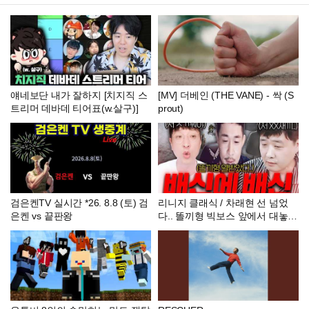
얘네보단 내가 잘하지 [치지직 스
[MV] 더베인 (THE VANE) - 싹 (S
트리머 데바데 티어표(w.살구)]
prout)
검은켄TV 실시간 *26. 8.8 (토) 검
리니지 클래식 / 차래현 선 넘었
은켄 vs 끝판왕
다.. 똘끼형 빅보스 앞에서 대놓고
배신 때리는 차래현 ㅋㅋ(ft 똘끼
빅보스)