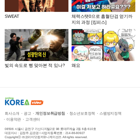
SWEAT
체력스탯0으로 흡혈단검 얻기까
지의 과정 [킹피스]
빛의 속도로 삥 맞아본 적 있나?
왜요
회사소개
광고
개인정보취급방침
청소년보호정책
스팸방지정책
이용약관
고객센터
08506 서울시 금천구 가산디지털2로 98 롯데IT캐슬 2동 6층 610호
대표이사 : 김정주,김은경 l 사업자등록번호 : 214-86-80927
Copyrightⓒ ㈜코리아닷컴커뮤니케이션즈 All rights reserved.