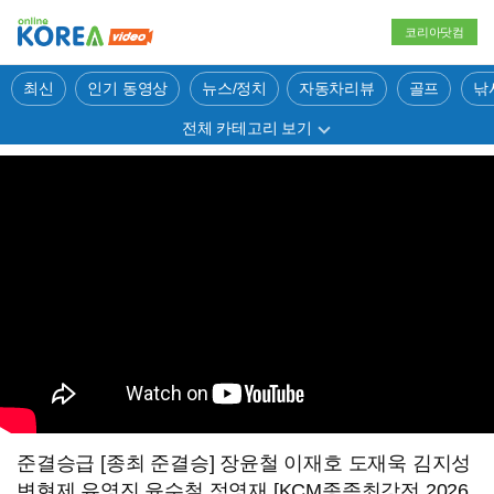
코리아닷컴
최신
인기 동영상
뉴스/정치
자동차리뷰
골프
낚
전체 카테고리 보기
준결승급 [종최 준결승] 장윤철 이재호 도재욱 김지성
변현제 유영진 윤수철 정영재 [KCM종족최강전 2026,