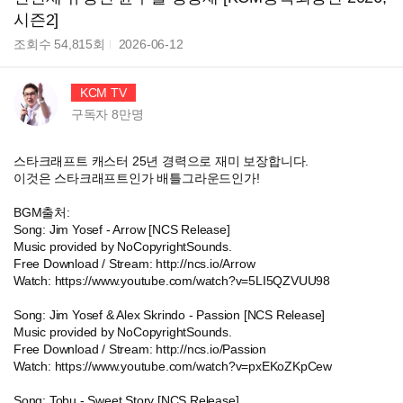
시즌2]
조회수
54,815
회
2026-06-12
KCM TV
구독자
8만
명
스타크래프트 캐스터 25년 경력으로 재미 보장합니다.
이것은 스타크래프트인가 배틀그라운드인가!
BGM출처:
Song: Jim Yosef - Arrow [NCS Release]
Music provided by NoCopyrightSounds.
Free Download / Stream: http://ncs.io/Arrow
Watch: https://www.youtube.com/watch?v=5LI5QZVUU98
Song: Jim Yosef & Alex Skrindo - Passion [NCS Release]
Music provided by NoCopyrightSounds.
Free Download / Stream: http://ncs.io/Passion
Watch: https://www.youtube.com/watch?v=pxEKoZKpCew
Song: Tobu - Sweet Story [NCS Release]