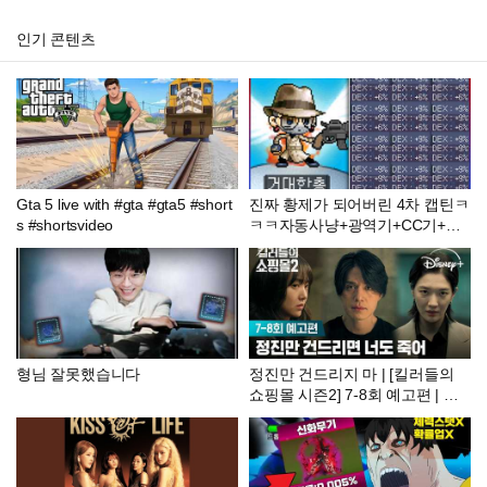
인기 콘텐츠
Gta 5 live with #gta #gta5 #short
진짜 황제가 되어버린 4차 캡틴ㅋ
s #shortsvideo
ㅋㅋ자동사냥+광역기+CC기+DP
S1등=신ㅋㅋㅋㅋ : 메이플플래닛
형님 잘못했습니다
정진만 건드리지 마 | [킬러들의
쇼핑몰 시즌2] 7-8회 예고편 | 디
즈니+