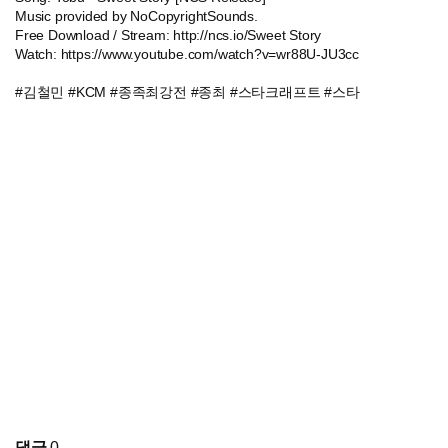
Music provided by NoCopyrightSounds.
Free Download / Stream: http://ncs.io/Sweet Story
Watch: https://www.youtube.com/watch?v=wr88U-JU3cc
#김철민 #KCM #종족최강전 #종최 #스타크래프트 #스타
댓글
0