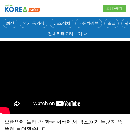
코리아닷컴
최신
인기 동영상
뉴스/정치
자동차리뷰
골프
낚
전체 카테고리 보기
오랜만에 놀러 간 한국 서버에서 텍스쳐가 누군지 똑
똑히 보여줬습니다