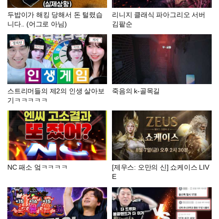
두밥이가 해킹 당해서 돈 털렸습
리니지 클래식 파아그리오 서버
니다.. (어그로 아님)
김팥순
스트리머들의 제2의 인생 살아보
죽음의 k-골목길
기ㅋㅋㅋㅋㅋ
NC 패소 엌ㅋㅋㅋㅋ
[제우스: 오만의 신] 쇼케이스 LIV
E