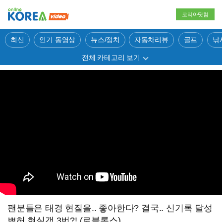
코리아닷컴
최신
인기 동영상
뉴스/정치
자동차리뷰
골프
낚
전체 카테고리 보기
팬분들은 태경 현질을.. 좋아한다? 결국.. 신기록 달성
쁘허 현실갱 3번?! (로블록스)