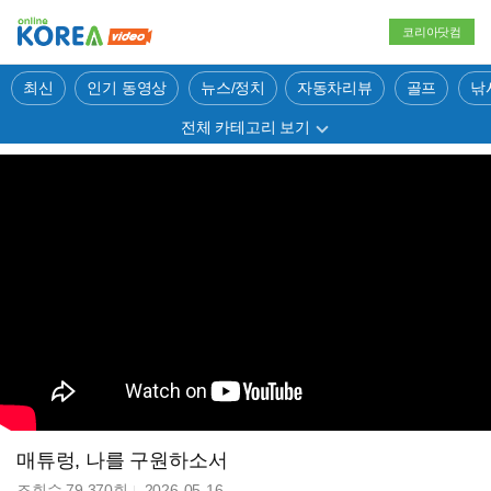
코리아닷컴
최신
인기 동영상
뉴스/정치
자동차리뷰
골프
낚
전체 카테고리 보기
매튜렁, 나를 구원하소서
조회수
79,370
회
2026-05-16