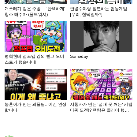
개쓰레기 같은 주방.... '완벽하게'
안녕수야랑 절연하는 협동게임
청소 해주마 (몰드워셔)
[우리, 찰떡일까?]
평학한테 점프맵 강의 받고 오비
Someday
스트가 됐습니다!
봉훈이가 만든 괴물팀.. 이건 인정
시청자가 만든 '절대 못 깨는' 키캡
합니다
타워 도전!? 꽥탐은 클리어 했을
까