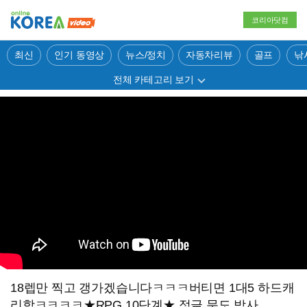
코리아닷컴
최신
인기 동영상
뉴스/정치
자동차리뷰
골프
낚
전체 카테고리 보기
18렙만 찍고 갱가겠습니다ㅋㅋㅋ버티면 1대5 하드캐
리함ㅋㅋㅋㅋ★RPG 10단계★ 정글 문도 박사