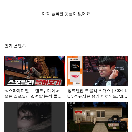
아직 등록된 댓글이 없어요
인기 콘텐츠
≪스파이더맨: 브랜드뉴데이≫
탱크엔진 드롭킥 초가스｜2026 L
모든 스포일러 & 떡밥 분석 몰아
CK 정규시즌 승리 비하인드, vs T
보기
1