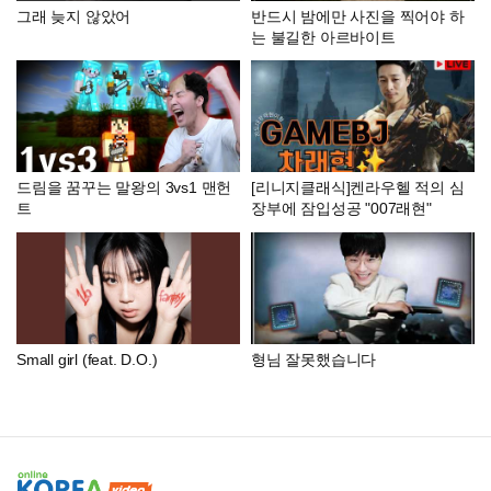
그래 늦지 않았어
반드시 밤에만 사진을 찍어야 하
는 불길한 아르바이트
드림을 꿈꾸는 말왕의 3vs1 맨헌
[리니지클래식]켄라우헬 적의 심
트
장부에 잠입성공 "007래현"
Small girl (feat. D.O.)
형님 잘못했습니다