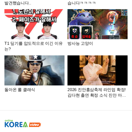
발견했습니다..
습니다ㅋㅋㅋㅋ
T1 딮기를 압도적으로 이긴 이유
방사능 고양이
는?
돌아온 롤 클래식
2026 진안홍삼축제 라인업 확정!
김다현 출연 확정 소식 진안 마이
산에서 피어난 꽃길, 김다현과 함
께 가요