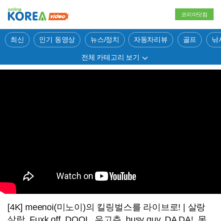
코리아닷컴
최신
인기 동영상
뉴스/정치
자동차리뷰
골프
낚
전체 카테고리 보기
[4K] meenoi(미노이)의 킬링벌스를 라이브로! | 살랑
살랑, Fuxk off, DOOL, 우고츄, busy guy, DA DA!, 못