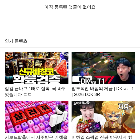
아직 등록된 댓글이 없어요
인기 콘텐츠
점검 끝나고 1빠로 접속! 싹 바뀌
압도적인 바텀의 체급 | DK vs T1
었습니다 ㄷㄷ
| 2026 LCK 3R
키보드탈출에서 저주받은 키캡을
미하일 스펙업 진짜 야무지게 했