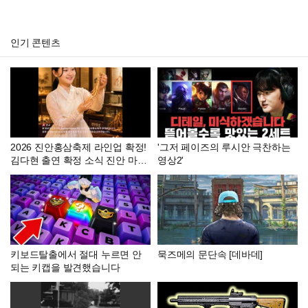
인기 콘텐츠
2026 진안홍삼축제 라인업 확정!
'그저 페이즈의 루시안 극찬하는
김다현 출연 확정 소식 진안 마이
영상2'
산에서 피어난 꽃길, 김다현과 함
께 가요
키보드탈출에서 절대 누르면 안
묵즈메의 문단속 [데바데]
되는 키캡을 발견했습니다