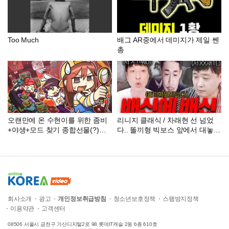
Too Much
배그 AR중에서 데미지가 제일 쎈
총
오랜만에 온 수현이를 위한 좀비
리니지 클래식 / 차래현 선 넘었
+야생+모드 찾기 종합선물(?)세
다.. 똘끼형 빅보스 앞에서 대놓고
트
배신 때리는 차래현 ㅋㅋ(ft 똘끼
빅보스)
회사소개
광고
개인정보취급방침
청소년보호정책
스팸방지정책
이용약관
고객센터
08506 서울시 금천구 가산디지털2로 98 롯데IT캐슬 2동 6층 610호