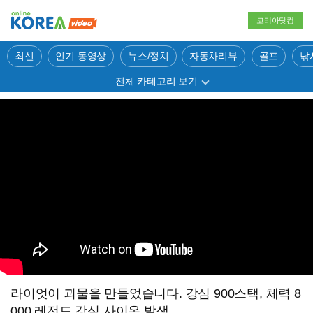
코리아닷컴
최신
인기 동영상
뉴스/정치
자동차리뷰
골프
낚
전체 카테고리 보기
라이엇이 괴물을 만들었습니다. 강심 900스택, 체력 8
000 레전드 강심 사이온 발생