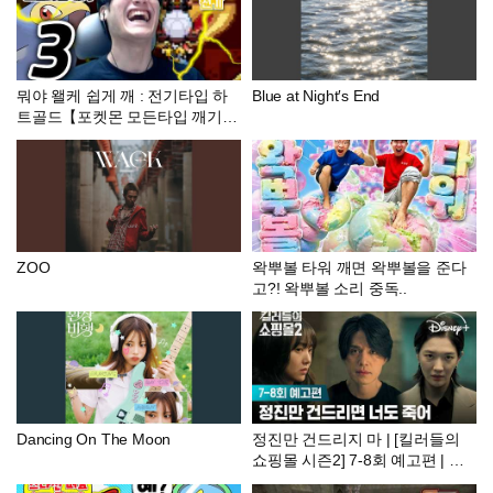
뭐야 왤케 쉽게 깨 : 전기타입 하
Blue at Night′s End
트골드【포켓몬 모든타입 깨기】
#3
ZOO
왁뿌볼 타워 깨면 왁뿌볼을 준다
고?! 왁뿌볼 소리 중독..
Dancing On The Moon
정진만 건드리지 마 | [킬러들의
쇼핑몰 시즌2] 7-8회 예고편 | 디
즈니+