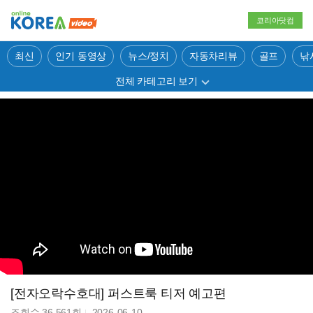
코리아닷컴
최신
인기 동영상
뉴스/정치
자동차리뷰
골프
낚
전체 카테고리 보기
[전자오락수호대] 퍼스트룩 티저 예고편
조회수
36,561
회
2026-06-10