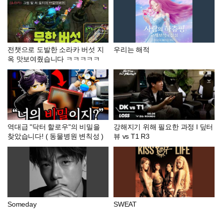
전챗으로 도발한 소라카 버섯 지
우리는 해적
옥 맛보여줬습니다 ㅋㅋㅋㅋㅋ
역대급 "닥터 할로우"의 비밀을
강해지기 위해 필요한 과정 l 딮터
찾았습니다! ( 동물병원 변칙성 )
뷰 vs T1 R3
Someday
SWEAT