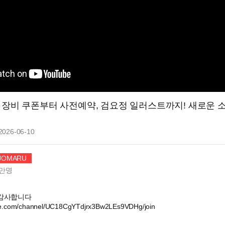
반 장비 쿠폰부터 사전예약, 검요정 일러스트까지! 새로운 소식
2026-06-10
OMARU
만
명
 감사합니다
be.com/channel/UC18CgYTdjrx3Bw2LEs9VDHg/join