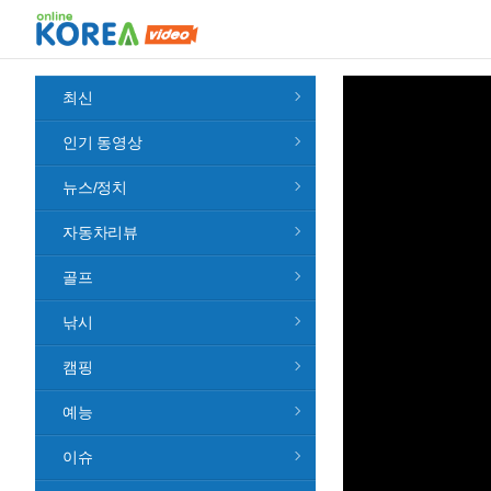
최신
인기 동영상
뉴스/정치
자동차리뷰
골프
낚시
캠핑
예능
이슈