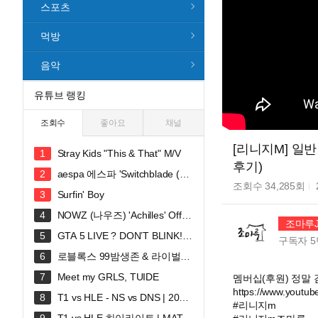
스포츠
먹방
음악
유튜브 랭킹
조회수
좋아요
채널
[리니지M] 일
Stray Kids "This & That" M/V
후기)
aespa 에스파 'Switchblade (Fe
조회수
34,285
회
at. Ty Dolla $ign)' MV
Surfin' Boy
NOWZ (나우즈) 'Achilles' Offici
조마루J
al Music Video
GTA 5 LIVE ? DON’T BLINK! S
구독자
5
ECRET MOD ACTIVATED #gtalive #
로블록스 99밤생존 & 라이벌시
gtaonline
참 쭈현이와 GOGO씽
Meet my GRLS, TUIDE
멤버십(후원) 정말
https://www.youtu
T1 vs HLE - NS vs DNS | 2026
#리니지m
LCK