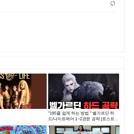
"195줄 쉽게 하는 방법." 벨가르딘 하
드/나이트메어 1~2관문 공략 [로스트아
크]