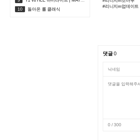
T1 vs HLE 하이라이트 | MATC
#리니지m조마루
H 30 | 2026 LoL KeSPA CUP
#리니지m업데이트
돌아온 롤 클래식
댓글
0
0
/ 300