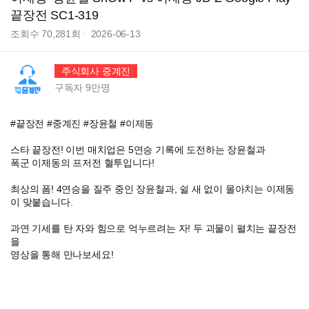
끝장전 SC1-319
조회수
70,281
회
2026-06-13
주식회사 중계진
구독자
9만
명
#끝장전 #중계진 #장윤철 #이제동
스타 끝장전! 이번 매치업은 5연승 기록에 도전하는 장윤철과
폭군 이제동의 프저전 혈투입니다!
최상의 폼! 4연승을 질주 중인 장윤철과, 쉴 새 없이 몰아치는 이제동
이 맞붙습니다.
과연 기세를 탄 자와 힘으로 억누르려는 자! 두 괴물이 펼치는 끝장전
을
영상을 통해 만나보세요!