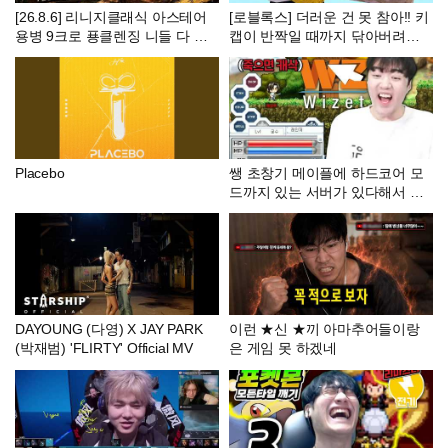
[26.8.6] 리니지클래식 아스테어
[로블록스] 더러운 건 못 참아!! 키
용병 9크로 푱클렌징 니들 다 죽
캡이 반짝일 때까지 닦아버려요
었어잉 #리니지 #리니지클래식 #
ㅋㅋ (Clean Your Keycaps) - 민
내가수영 #모지리단 #푱비서 #꾸
또 경또 -
악 #이문주 #똘끼 #만만
Placebo
쌩 초창기 메이플에 하드코어 모
드까지 있는 서버가 있다해서 바
로 해봤습니다ㅋㅋㅋ
DAYOUNG (다영) X JAY PARK
이런 ★신 ★끼 아마추어들이랑
(박재범) 'FLIRTY' Official MV
은 게임 못 하겠네