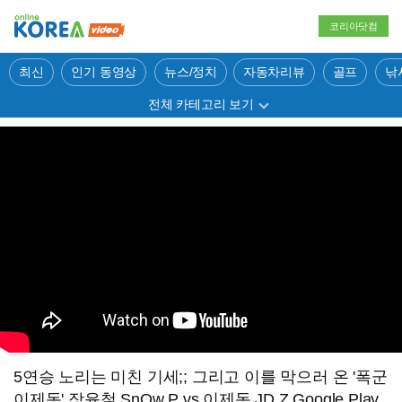
코리아닷컴
최신
인기 동영상
뉴스/정치
자동차리뷰
골프
낚
전체 카테고리 보기
5연승 노리는 미친 기세;; 그리고 이를 막으러 온 '폭군
이제동' 장윤철 SnOw P vs 이제동 JD Z Google Play