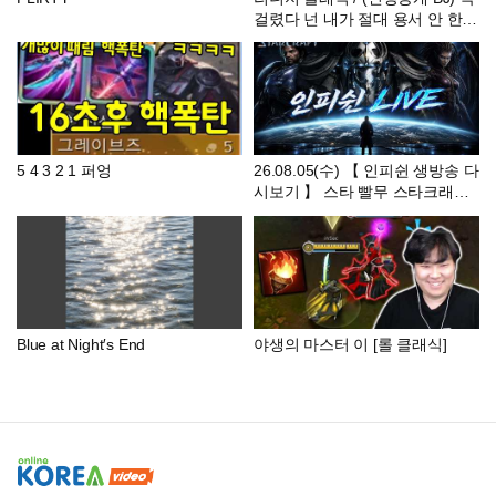
걸렸다 넌 내가 절대 용서 안 한다
(심각)
5 4 3 2 1 퍼엉
26.08.05(수) 【 인피쉰 생방송 다
시보기 】 스타 빨무 스타크래프
트 Starcraft
Blue at Night′s End
야생의 마스터 이 [롤 클래식]