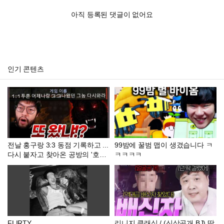
아직 등록된 댓글이 없어요
인기 콘텐츠
전날 홍구랑 3:3 동점 기록하고 ...
99밤에 꿀범 맵이 생겼습니다 ㅋ
다시 붙자고 찾아온 공방의 '호랑
ㅋㅋㅋㅋ
이' ㄷㄷㄷㄷ
FLIRTY
리니지 클래식 / (신상공개 BJ) 딱