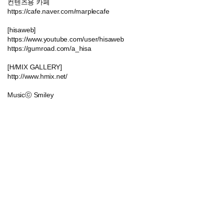
컨텐츠용 카페
https://cafe.naver.com/marplecafe
[hisaweb]
https://www.youtube.com/user/hisaweb
https://gumroad.com/a_hisa
[H/MIX GALLERY]
http://www.hmix.net/
Musicⓒ Smiley