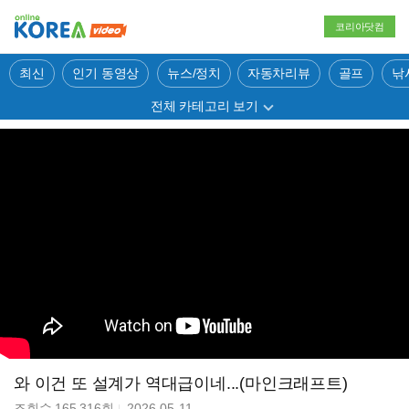
코리아닷컴
최신
인기 동영상
뉴스/정치
자동차리뷰
골프
낚
전체 카테고리 보기
와 이건 또 설계가 역대급이네...(마인크래프트)
조회수
165,316
회
2026-05-11