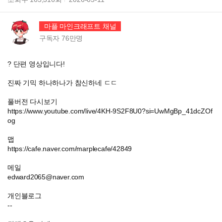
마플 마인크래프트 채널
구독자
76만
명
? 단편 영상입니다!
진짜 기믹 하나하나가 참신하네 ㄷㄷ
풀버전 다시보기
https://www.youtube.com/live/4KH-9S2F8U0?si=UwMgBp_41dcZOf
og
맵
https://cafe.naver.com/marplecafe/42849
메일
edward2065@naver.com
개인블로그
--