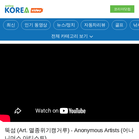
코리아닷컴
최신
인기 동영상
뉴스/정치
자동차리뷰
골프
낚
전체 카테고리 보기
뚝섬 (Art. 멸종위기캥거루) - Anonymous Artists (어나
니머스 아티스트)