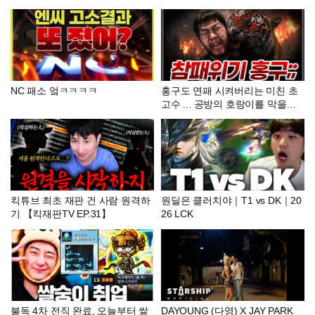
듯..)
NC 패소 엌ㅋㅋㅋㅋ
홍구도 연패 시켜버리는 미친 초
고수 ... 공방의 호랑이를 막을수
가 없는데;;
킥튜브 최초 재판 건 사람 원격하
원딜은 클러치야｜T1 vs DK｜20
기 【킥재판TV EP.31】
26 LCK
불독 4차 전직 완료, 오늘부터 쌀
DAYOUNG (다영) X JAY PARK