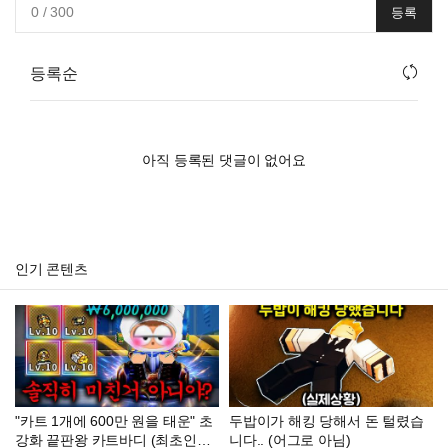
0
/ 300
등록
등록순
아직 등록된 댓글이 없어요
인기 콘텐츠
"카트 1개에 600만 원을 태운" 초
두밥이가 해킹 당해서 돈 털렸습
강화 끝판왕 카트바디 (최초인
니다.. (어그로 아님)