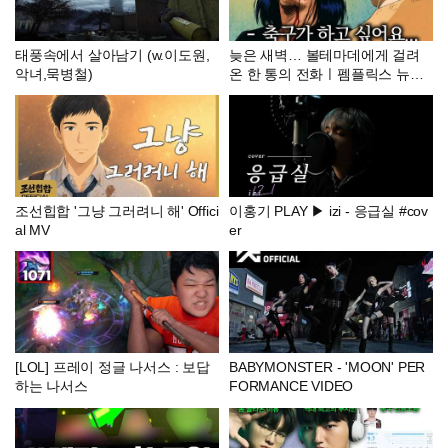
태풍속에서 살아남기 (w.이도원,
늦은 새벽… 볼테마데에게 걸려
악녀,묵병철)
온 한 통의 전화ㅣ펨플릭스 뉴캐
슬 EP.08
조선힙합 '그냥 그러려니 해' Offici
이홍기 PLAY ▶ izi - 응급실 #cov
al MV
er
[LOL] 프레이 정글 나서스 : 보답
BABYMONSTER - 'MOON' PER
하는 나서스
FORMANCE VIDEO