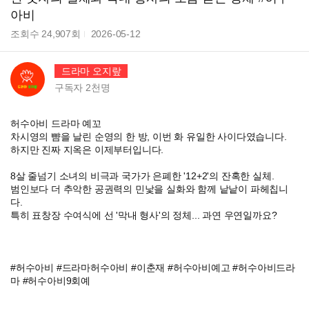
아비
조회수
24,907
회
2026-05-12
드라마 오지랖
구독자
2천
명
허수아비 드라마 예꼬
차시영의 뺨을 날린 순영의 한 방, 이번 화 유일한 사이다였습니다.
하지만 진짜 지옥은 이제부터입니다.
8살 줄넘기 소녀의 비극과 국가가 은폐한 '12+2'의 잔혹한 실체.
범인보다 더 추악한 공권력의 민낯을 실화와 함께 낱낱이 파헤칩니
다.
특히 표창장 수여식에 선 '막내 형사'의 정체... 과연 우연일까요?
#허수아비 #드라마허수아비 #이춘재 #허수아비예고 #허수아비드라
마 #허수아비9회예