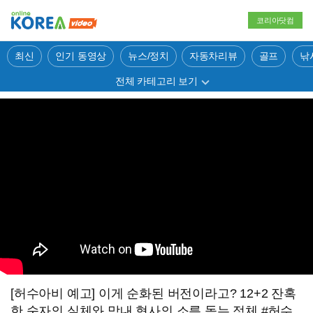
코리아닷컴
최신
인기 동영상
뉴스/정치
자동차리뷰
골프
낚
전체 카테고리 보기
[허수아비 예고] 이게 순화된 버전이라고? 12+2 잔혹
한 숫자의 실체와 막내 형사의 소름 돋는 정체 #허수