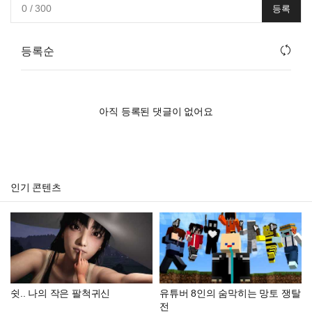
0
/ 300
등록
등록순
아직 등록된 댓글이 없어요
인기 콘텐츠
쉿.. 나의 작은 팔척귀신
유튜버 8인의 숨막히는 망토 쟁탈
전