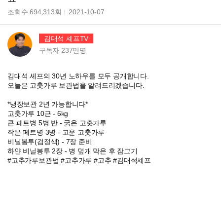
조회수
694,313
회
2021-10-07
김대석 셰프TV
구독자
237만
명
김대석 셰프의 30년 노하우를 모두 공개합니다.
오늘은 고춧가루 보관법을 알려드리겠습니다.
*냉장보관 2년 가능합니다*
고춧가루 10근 - 6kg
큰 페트병 5병 반 - 굵은 고춧가루
작은 페트병 3병 - 고운 고춧가루
비닐봉투(검정색) - 7장 준비
하얀 비닐봉투 2장 - 병 덮개 막은 후 잠그기
#고추가루보관법 #고추가루 #고추 #김대석셰프