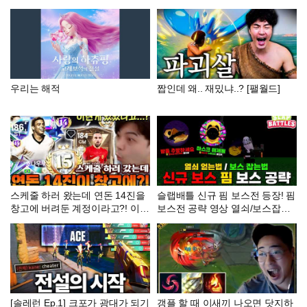
우리는 해적
짭인데 왜.. 재밌냐..? [팰월드]
스케줄 하러 왔는데 연돈 14진을
슬랩배틀 신규 핌 보스전 등장! 핌
창고에 버려둔 계정이라고?! 이런
보스전 공략 영상 열쇠/보스잡는
건 다 어디서 나온거야 ㄷㄷ | FC
법 [슬랩배틀]
모바일
[솔레런 Ep.1] 크포가 광대가 되기
갱플 할 때 이새끼 나오면 닷지하