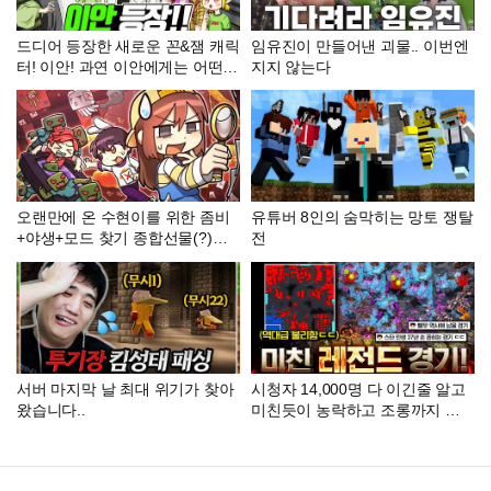
드디어 등장한 새로운 꼰&잼 캐릭
임유진이 만들어낸 괴물.. 이번엔
터! 이안! 과연 이안에게는 어떤
지지 않는다
사연이? (꼰&잼)
오랜만에 온 수현이를 위한 좀비
유튜버 8인의 숨막히는 망토 쟁탈
+야생+모드 찾기 종합선물(?)세
전
트
서버 마지막 날 최대 위기가 찾아
시청자 14,000명 다 이긴줄 알고
왔습니다..
미친듯이 농락하고 조롱까지 하
는 상대ㅋㅋ 하지만 인피쉰은 포
기하지 않고 서서히 기적을 만들
기 시작하는데ㅋㅋㅋㅋ