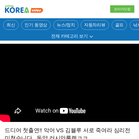
코리아닷컴
최신
인기 동영상
뉴스/정치
자동차리뷰
골프
낚
전체 카테고리 보기
드디어 첫출연!! 악어 VS 김블루 서로 죽여라 심리전
미쳤습니다.. 독약 러시안룰렛ㅋㅋ