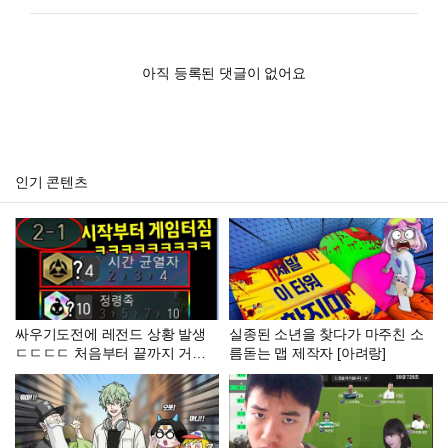
아직 등록된 댓글이 없어요
인기 콘텐츠
싸우기도전에 레전드 상황 발생
실종된 소년을 찾다가 마주친 소
ㄷㄷㄷㄷ 처음부터 끝까지 거를
름돋는 맵 제작자 [아려랑]
타선이 없는 역대급 운빨로 원하
는 모든게 이뤄지는 이번 시즌 최
고의 사기판!