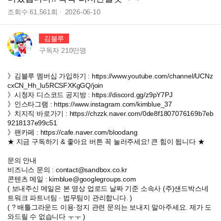
조회수
61,561
회
2026-06-10
김블루
구독자
210만
명
》김블루 멤버십 가입하기 : https://www.youtube.com/channel/UCNz
cxCN_Hh_lu5RCSFXKgGQ/join
》시청자 디스코드 공지방 : https://discord.gg/z9pY7PJ
》인스타그램 : https://www.instagram.com/kimblue_37
》치지직 바로가기 : https://chzzk.naver.com/0de8f1807076169b7eb
9218137e99c51
》팬카페 : https://cafe.naver.com/bloodang
★ 지금 구독하기 & 좋아요 버튼 꼭 눌러주세요! 큰 힘이 됩니다 ★
문의 안내
비즈니스 문의 : contact@sandbox.co.kr
콘텐츠 메일 : kimblue@googlegroups.com
( 보내주신 메일은 본 영상 업로드 날짜 기준 소속사 (주)샌드박스네
트워크 파트너팀 · 법무팀이 관리합니다. )
( ? 배틀그라운드 이용·정지 관련 문의는 보내지 말아주세요. 제가 도
와드릴 수 없습니다 ㅜㅜ )