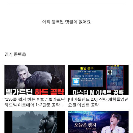
아직 등록된 댓글이 없어요
인기 콘텐츠
"195줄 쉽게 하는 방법." 벨가르딘
[메이플랜드 2.0] 진짜 개힘들었던
하드/나이트메어 1~2관문 공략
요원 이벤트 공략
[로스트아크]