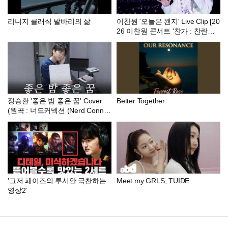
리니지 클래식 발바리의 삶
이찬원 '오늘은 왠지' Live Clip [20
26 이찬원 콘서트 '찬가 : 찬란한
하루']
정승환 '좋은 밤 좋은 꿈' Cover
Better Together
(원곡 : 너드커넥션 (Nerd Connec
tion)) | SeungTUDIO
'그저 페이즈의 루시안 극찬하는
Meet my GRLS, TUIDE
영상2'