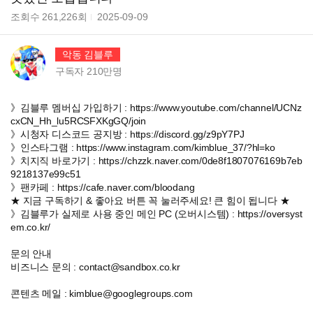
조회수
261,226
회
2025-09-09
악동 김블루
구독자
210만
명
》김블루 멤버십 가입하기 : https://www.youtube.com/channel/UCNz
cxCN_Hh_lu5RCSFXKgGQ/join
》시청자 디스코드 공지방 : https://discord.gg/z9pY7PJ
》인스타그램 : https://www.instagram.com/kimblue_37/?hl=ko
》치지직 바로가기 : https://chzzk.naver.com/0de8f1807076169b7eb
9218137e99c51
》팬카페 : https://cafe.naver.com/bloodang
★ 지금 구독하기 & 좋아요 버튼 꼭 눌러주세요! 큰 힘이 됩니다 ★
》김블루가 실제로 사용 중인 메인 PC (오버시스템) : https://oversyst
em.co.kr/
문의 안내
비즈니스 문의 : contact@sandbox.co.kr
콘텐츠 메일 : kimblue@googlegroups.com