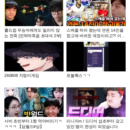
롤드컵 우승자에게도 밀리지 않
스케줄 하러 왔는데 연돈 14진을
는 전죽 [전략적죽음 초대석 2부]
창고에 버려둔 계정이라고?! 이런
건 다 어디서 나온거야 ㄷㄷ | FC
모바일
260808 지렁이게임
로블록스ㄱㄱ
서버 초반부터 1짱 먹어버리기ㅋ
리니지m / 드디어 섭초부터 갖고
ㅋㅋㅋ 【담월드#상】
있던 템이 완성이 되었습니다