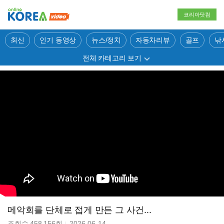
코리아닷컴
최신
인기 동영상
뉴스/정치
자동차리뷰
골프
낚
전체 카테고리 보기
메악회를 단체로 접게 만든 그 사건...
조회수
458,156
회
2026-06-14