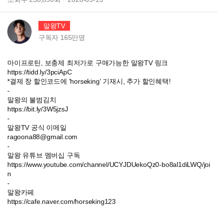
말왕TV
구독자
165만
명
마이프로틴, 보충제 최저가로 구매가능한 말왕TV 링크
https://tidd.ly/3pciApC
*결제 창 할인코드에 'horseking' 기재시, 추가 할인혜택!
-
말왕의 불범김치
https://bit.ly/3W5jzsJ
-
말왕TV 공식 이메일
ragoona88@gmail.com
-
말왕 유튜브 멤버십 구독
https://www.youtube.com/channel/UCYJDUekoQz0-bo8al1diLWQ/joi
n
-
말왕카페
https://cafe.naver.com/horseking123