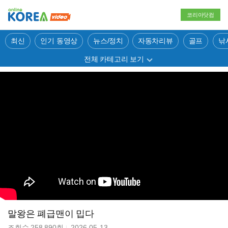
코리아닷컴
최신
인기 동영상
뉴스/정치
자동차리뷰
골프
낚
전체 카테고리 보기
말왕은 폐급맨이 밉다
조회수
258,890
회
2026-05-13