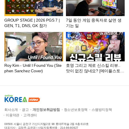
GROUP STAGE | 2026 PGS 7 |
7일 동안 게임 중독자로 살면 생
GEN, T1, DNS, GK 참가
기는 일
Roy Kim - Until I Found You (Ste
호영 그리고 제로 신스킬 리뷰..
phen Sanchez Cover)
맛이 없진 않네요? [메이플스토
리]
회사소개
광고
개인정보취급방침
청소년보호정책
스팸방지정책
이용약관
고객센터
08506 서울시 금천구 가산디지털2로 98 롯데IT캐슬 2동 6층 610호
대표이사 : 김정주,김은경 l 사업자등록번호 : 214-86-80927