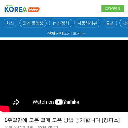
코리아닷컴
최신
인기 동영상
뉴스/정치
자동차리뷰
골프
낚
전체 카테고리 보기
1주일만에 모든 열매 모은 방법 공개합니다 [킹피스]
조회수
12,613
회
2026-05-13