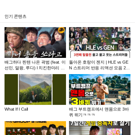
인기 콘텐츠
배그하다 찐텐 나온 곽범 (feat. 이
돌아온 호랑이 젠지 | HLE vs GE
선민, 말왕, 루다) l 치킨한마리 e
N 스트리머 반응 리액션 모음 202
p.02
6 LCK
What If I Call
배그 부트캠프에서 맨몸으로 3바
퀴 뛰기ㅋㅋㅋ